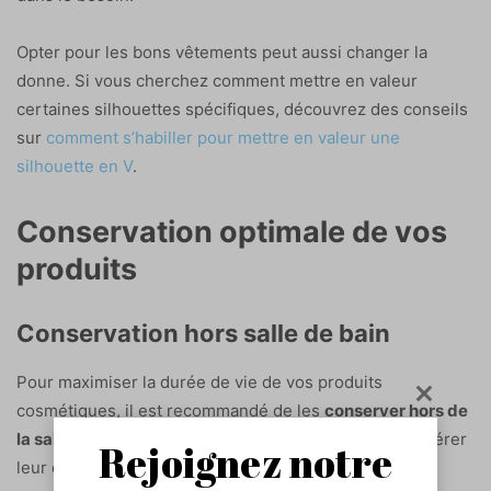
Opter pour les bons vêtements peut aussi changer la
donne. Si vous cherchez comment mettre en valeur
certaines silhouettes spécifiques, découvrez des conseils
sur
comment s’habiller pour mettre en valeur une
silhouette en V
.
Conservation optimale de vos
produits
Conservation hors salle de bain
Pour maximiser la durée de vie de vos produits
cosmétiques, il est recommandé de les
conserver hors de
la salle de bain
. L’humidité et la chaleur peuvent accélérer
Rejoignez notre
leur dégradation. Privilégiez un endroit sec et frais,