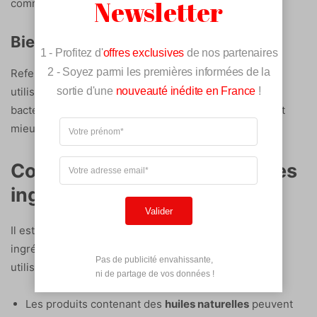
Newsletter
comme une chambre ou un dressing.
Bien refermer les produits
1 - Profitez d'
offres exclusives
de nos partenaires
2 - Soyez parmi les premières informées de la
Refermez toujours soigneusement vos produits après
sortie d'une
nouveauté inédite en France
!
utilisation. Cette simple action empêche l’air et les
bactéries d’entrer. Des flacons bien fermés conservent
mieux leurs propriétés et durent plus longtemps.
Comprendre les propriétés des
ingrédients
Valider
Il est également utile de connaître les propriétés des
ingrédients de vos cosmétiques pour savoir quand les
Pas de publicité envahissante,

utiliser ou les jeter. Par exemple :
 ni de partage de vos données !
Les produits contenant des
huiles naturelles
peuvent