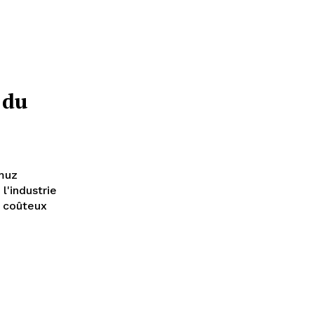
 du
rmuz
l'industrie
s coûteux