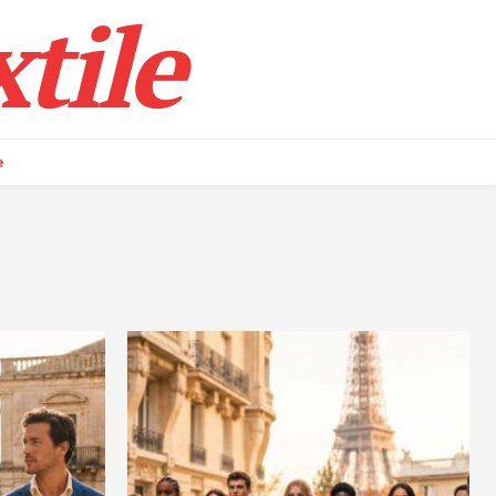
tile
e