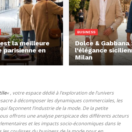
BUSINESS
est la meilleure
Dolce & Gabbana 
e parisienne en
l’élégance sicilie
Milan
ile
« , votre espace dédié à l’exploration de l’univers
nsacre à décomposer les dynamiques commerciales, les
qui façonnent l’industrie de la mode. De la petite
ous offrons une analyse perspicace des différents acteurs
glementaires et les impacts socio-économiques dans le
 les coulisses du business de la mode pour en