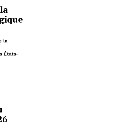
la
égique
e la
s États-
u
26