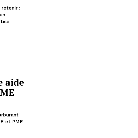
 un
tise
e aide
PME
carburant"
TPE et PME