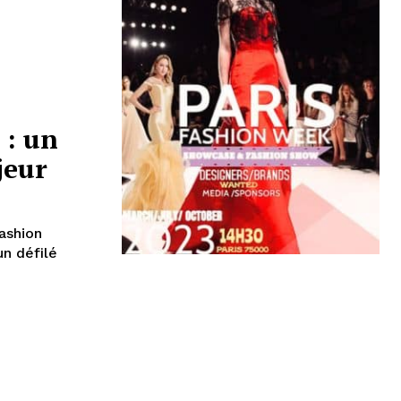
 : un
jeur
Fashion
n défilé