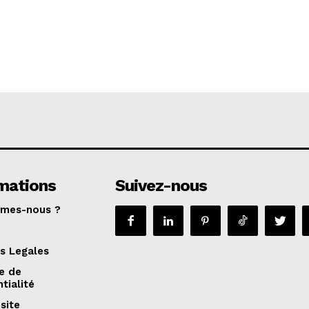
mations
Suivez-nous
mmes-nous ?
s Legales
ue de
tialité
site