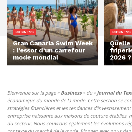
BUSINESS
BUSINESS
Gran Canaria Swim Week
Quelle 
: l’essor d’un carrefour
friperi
mode mondial
2026 ?
Bienvenue sur la page «
Business
» du «
Journal du Text
économique du monde de la mode. Cette section se co
stratégies financières et les tendances d’investissement 
entreprise naissante aux maisons de couture établies, n
du secteur. Nous couvrons également les évolutions ré
contexte du marché de la mode. Plongez avec nous dans