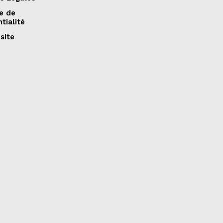
ue de
tialité
site