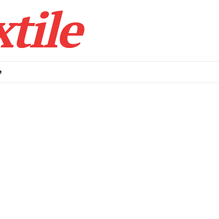
tile
e