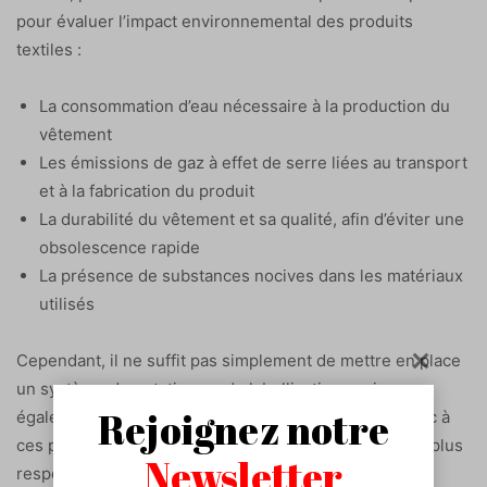
pour évaluer l’impact environnemental des produits
textiles :
La consommation d’eau nécessaire à la production du
vêtement
Les émissions de gaz à effet de serre liées au transport
et à la fabrication du produit
La durabilité du vêtement et sa qualité, afin d’éviter une
obsolescence rapide
La présence de substances nocives dans les matériaux
utilisés
Cependant, il ne suffit pas simplement de mettre en place
un système de notation ou de labellisation, mais
Rejoignez notre
également d’informer et de sensibiliser le grand public à
ces problématiques pour inciter à une consommation plus
Newsletter
responsable.