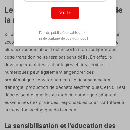
Le numérique face aux défis de
Valider
la mode écoresponsable
Pas de publicité envahissante,

Si le numérique offre de nombreuses opportunités pour
 ni de partage de vos données !
accompagner le secteur de la mode vers une démarche
plus écoresponsable, il est important de souligner que
cette transition ne se fera pas sans défis. En effet, le
développement des technologies et des services
numériques peut également engendrer des
problématiques environnementales (consommation
d’énergie, production de déchets électroniques, etc.). Il est
donc essentiel que les acteurs du numérique adoptent
eux-mêmes des pratiques responsables pour contribuer à
la transition écologique de la mode.
La sensibilisation et l’éducation des