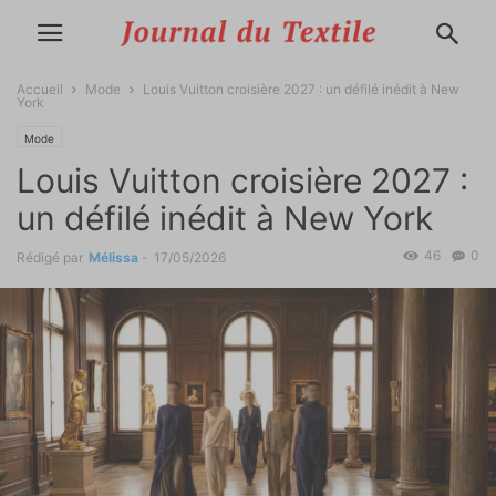
Accueil
Mode
Louis Vuitton croisière 2027 : un défilé inédit à New
York
Mode
Louis Vuitton croisière 2027 :
un défilé inédit à New York
46
0
Rédigé par
Mélissa
-
17/05/2026