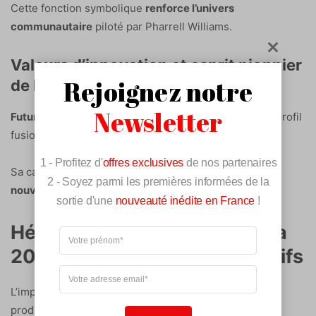
Cette fonction symbolique
renforce l’univers
communautaire
piloté par Pharrell Williams.
Valeurs d’innovation et esprit pionnier
Rejoignez notre
de l’artiste
Newsletter
Future […] devient ambassadeur Louis Vuitton
. Son profil
fusionne avec l’artisanat.
1 - Profitez d'
offres exclusives
de nos partenaires
Sa capacité à bousculer les codes musicaux
capte les
2 - Soyez parmi les premières informées de la
nouvelles cibles
.
sortie d'une
nouveauté inédite en France
!
Héritage et style : du Met Gala
2025 aux futurs projets créatifs
L’impact de Future confirme ce choix. Le rappeur,
producteur et compositeur primé aux Grammy, Future,