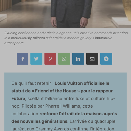
Exuding confidence and artistic elegance, this creative commands attention
in a meticulously tailored suit amidst a modern gallery's innovative
atmosphere.
Ce qu’il faut retenir :
Louis Vuitton officialise le
statut de « Friend of the House » pour le rappeur
Future
, scellant l’alliance entre luxe et culture hip-
hop. Pilotée par Pharrell Williams, cette
collaboration
renforce l’attrait de la maison auprès
des nouvelles générations
. L’arrivée du quadruple
lauréat aux Grammy Awards confirme l’intégration