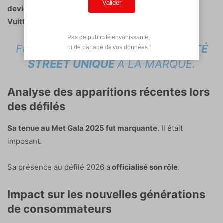
Valider
devient le nouvel ambassadeur de la maison Louis
Vuitton
(
Mode
).
Pas de publicité envahissante,

FUTURE APPORTE UNE
CRÉDIBILITÉ
 ni de partage de vos données !
STREET UNIQUE
À LA MARQUE.
Analyse des apparitions récentes lors
des défilés
Sa tenue au Met Gala 2025 fut marquante
. Il était
imposant.
Sa présence au défilé 2026 a
officialisé son rôle
.
Impact sur les nouvelles générations
de consommateurs