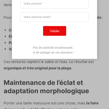
demande un peu de patience.
Pour vos prochaines créations,
privilégiez ces éléments
:
Coquillages blancs nacrés
Valider
Étoiles de mer dorées
Perles d’eau douce
Pas de publicité envahissante,

Vagues en gel translucide
 ni de partage de vos données !
Ces textures captent le sable et l’eau. Le résultat est
organique et très original pour la plage
.
Maintenance de l’éclat et
adaptation morphologique
Porter une belle manucure est une chose, mais
la faire