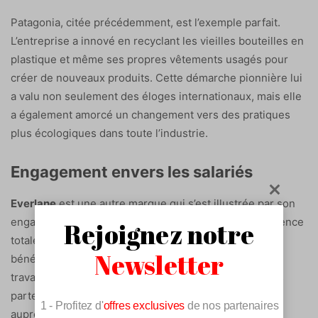
Patagonia, citée précédemment, est l’exemple parfait.
L’entreprise a innové en recyclant les vieilles bouteilles en
plastique et même ses propres vêtements usagés pour
créer de nouveaux produits. Cette démarche pionnière lui
a valu non seulement des éloges internationaux, mais elle
a également amorcé un changement vers des pratiques
plus écologiques dans toute l’industrie.
Engagement envers les salariés
Everlane
est une autre marque qui s’est illustrée par son
engagement éthique. L’entreprise prône une transparence
Rejoignez notre
totale sur ses coûts de production et ses marges
Newsletter
bénéficiaires. De plus, elle garantit des conditions de
travail respectueuses et justes dans toutes ses usines
partenaires, renforçant ainsi sa fiabilité et son attrait
1 - Profitez d'
offres exclusives
de nos partenaires
auprès d’une clientèle informée et exigeante.