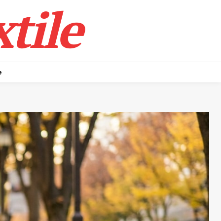
tile
e