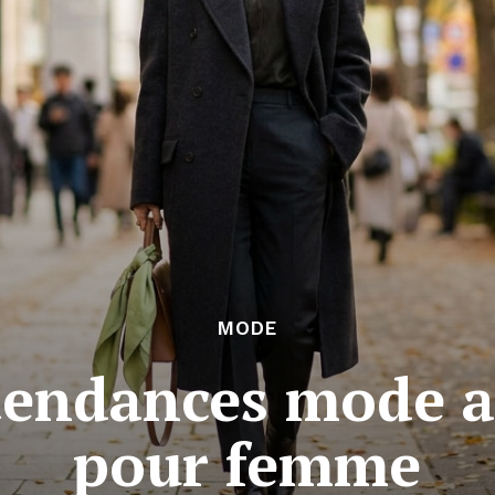
MODE
 tendances mode 
pour femme