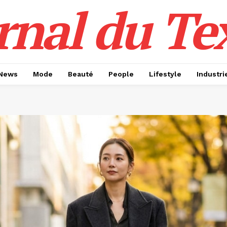
rnal du Tex
News
Mode
Beauté
People
Lifestyle
Industri