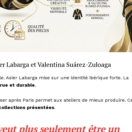
sier Labarga et Valentina Suárez-Zuloaga
e. Asier Labarga mise sur une identité ibérique forte. La
crue et durable
.
sser après Paris permet aux ateliers de mieux produire. C
 collections présentées
.
ut plus seulement être un