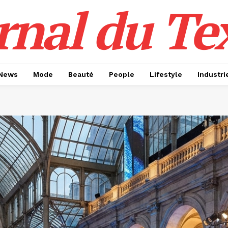
rnal du Tex
News
Mode
Beauté
People
Lifestyle
Industri