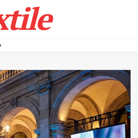
tile
e