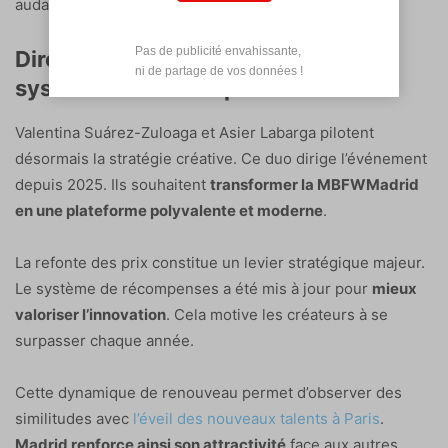
audacieuse.
Pas de publicité envahissante,

Direction artistique et nouveaux
 ni de partage de vos données !
systèmes de récompenses
Valentina Suárez-Zuloaga et Asier Labarga pilotent
désormais la stratégie créative. Ce duo dirige l’événement
depuis 2025. Ils souhaitent
transformer la MBFWMadrid
en une plateforme polyvalente et moderne
.
La refonte des prix constitue un levier stratégique majeur.
Le système de récompenses a été mis à jour pour
mieux
valoriser l’innovation
. Cela motive les créateurs à se
surpasser chaque année.
Cette dynamique de renouveau permet d’observer des
similitudes avec
l’éveil des nouveaux talents à Paris
.
Madrid renforce ainsi son attractivité
face aux autres