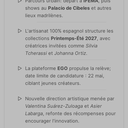
Parcours urbain: départ à
IFEMA
, puis
shows au
Palacio de Cibeles
et autres
lieux madrilènes.
L'artisanat 100% espagnol structure les
collections
Printemps-Été 2027
, avec
créatrices invitées comme
Silvia
Tcherassi
et
Johanna Ortiz
.
La plateforme
EGO
propulse la relève;
date limite de candidature : 22 mai,
ciblant jeunes créateurs.
Nouvelle direction artistique menée par
Valentina Suárez-Zuloaga
et
Asier
Labarga
, refonte des récompenses pour
encourager l'innovation.