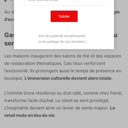
Au-delà du spectacle visuel, c’est une véritable
stratégie
Valider
d’accueil et d’exclusivité qui se déploie pour fidéliser
.
Gastronomie et design résidentiel au
Pas de publicité envahissante,

service du retail physique
 ni de partage de vos données !
Les maisons inaugurent des salons de thé et des espaces
de restauration thématiques. Ces lieux renforcent
l’exclusivité. Ils prolongent aussi le temps de présence en
boutique.
L’immersion culturelle devient alors totale
.
L’intimité d’une résidence ou d’un café, comme chez Fendi,
transforme l’acte d’achat. Le client se sent privilégié.
L’hospitalité devient ainsi un levier de vente majeur.
Le
retail mute en lieu de vie
.