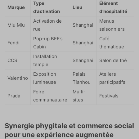
Type
Élément
Marque
Lieu
d’activation
d’hospitalité
Activation de
Menus
Miu Miu
Shanghai
rue
saisonniers
Pop-up BFF’s
Café
Fendi
Shanghai
Cabin
thématique
Installation
COS
Shanghai
Salon de thé
temple
Exposition
Palais
Ateliers
Valentino
lumineuse
Tianhou
participatifs
Foire
Multi-
Prada
Festivals
communautaire
sites
Synergie phygitale et commerce social
pour une expérience augmentée