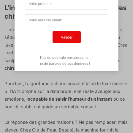
L’intelligence artificielle : un génie des
chiffres, un novice des émotions
L’intelligence artificielle s’impose comme une promesse
séduisante pour déchiffrer nos désirs dans l’univers du
Valider
luxe e-commerce beauté. Prenez Beauty Genius de L’Oréal
: cet assistant analyse des millions de données pour
Pas de publicité envahissante,

sculpter une
recommandation produit d’une précision
 ni de partage de vos données !
chirurgicale
.
Pourtant, l’algorithme échoue souvent là où le luxe excelle.
Si l’IA triomphe sur la data brute, elle reste aveugle aux
émotions,
incapable de saisir l’humeur d’un instant
ou ce
non-dit subtil qui guide un véritable conseil.
La réponse des grandes maisons ? Ne pas remplacer, mais
élever. Chez Clé de Peau Beauté, la machine fournit la