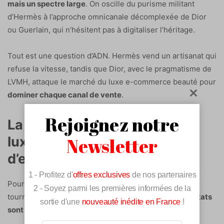
mais un spectre large
. On oscille du purisme militant
d’Hermès à l’approche omnicanale décomplexée de Dior
ou Guerlain, qui n’hésitent pas à digitaliser l’héritage.
Tout est une question d’ADN. Hermès vend un artisanat qui
refuse la vitesse, tandis que Dior, avec le pragmatisme de
LVMH, attaque le marché du luxe e-commerce beauté pour
dominer chaque canal de vente
.
Rejoignez notre
La technologie au service du
luxe ? l’IA et la RA sur le banc
Newsletter
d’essai
1 - Profitez d'
offres exclusives
de nos partenaires
Pour tenter de résoudre cette équation, beaucoup se
2 - Soyez parmi les premières informées de la
tournent vers la technologie, mais là encore, les
résultats
sortie d'une
nouveauté inédite en France
!
sont contrastés
.