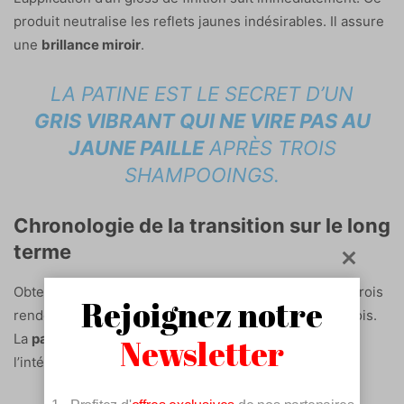
produit neutralise les reflets jaunes indésirables. Il assure
une
brillance miroir
.
LA PATINE EST LE SECRET D’UN
GRIS VIBRANT QUI NE VIRE PAS AU
JAUNE PAILLE
APRÈS TROIS
SHAMPOOINGS.
Chronologie de la transition sur le long
terme
Obtenir un résultat optimal nécessite souvent deux à trois
Rejoignez notre
rendez-vous. Ces séances s’espacent de quelques mois.
La
patience demeure indispensable
pour garantir
Newsletter
l’intégrité de la fibre capillaire.