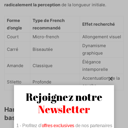
radicalement la perception
de la longueur initiale.
Forme
Type de French
Effet recherché
d’ongle
recommandé
Court
Micro-french
Allongement visuel
Dynamisme
Carré
Biseautée
graphique
Élégance
Amande
Classique
intemporelle
Accentuation de la
Stiletto
Profonde
courbe
Rejoignez notre
Newsletter
Harmonisation chromatique entre
base nude et phototypes cutanés
1 - Profitez d'
offres exclusives
de nos partenaires