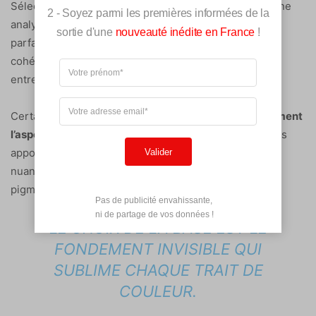
Sélectionner des bases rosées ou beiges nécessite une
2 - Soyez parmi les premières informées de la
analyse rigoureuse des sous-tons cutanés. Un accord
sortie d'une
nouveauté inédite en France
!
parfait prévient tout rendu artificiel ou terne. Cette
cohérence colorimétrique assure une transition fluide
entre l’ongle et la main.
Certains duos chromatiques
rajeunissent instantanément
l’aspect des mains
. Les teintes abricotées ou poudrées
apportent un éclat naturel aux peaux matures. Ces
Valider
nuances neutralisent efficacement les imperfections
pigmentaires de la plaque.
Pas de publicité envahissante,

 ni de partage de vos données !
LE CHOIX DE LA BASE EST LE
FONDEMENT INVISIBLE QUI
SUBLIME CHAQUE TRAIT DE
COULEUR.