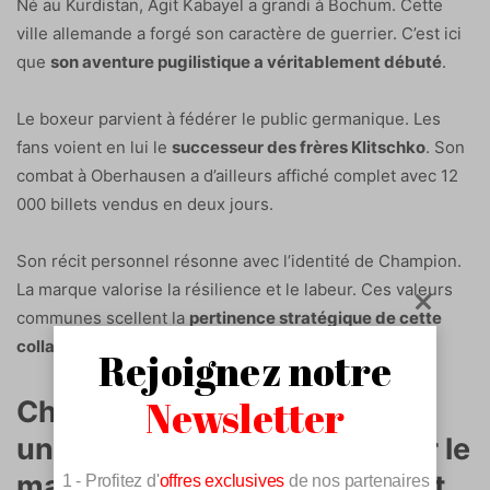
Né au Kurdistan, Agit Kabayel a grandi à Bochum. Cette
ville allemande a forgé son caractère de guerrier. C’est ici
que
son aventure pugilistique a véritablement débuté
.
Le boxeur parvient à fédérer le public germanique. Les
fans voient en lui le
successeur des frères Klitschko
. Son
combat à Oberhausen a d’ailleurs affiché complet avec 12
000 billets vendus en deux jours.
Son récit personnel résonne avec l’identité de Champion.
La marque valorise la résilience et le labeur. Ces valeurs
communes scellent la
pertinence stratégique de cette
collaboration
entre Kabayel et Champion.
Rejoignez notre
Newsletter
Champion EMEA en Europe :
une offensive stratégique sur le
marché des sports de combat
1 - Profitez d'
offres exclusives
de nos partenaires