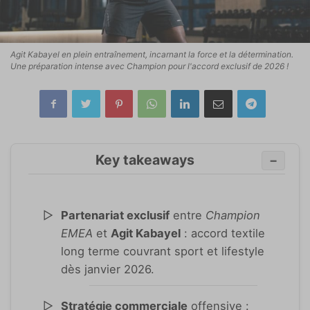
Agit Kabayel en plein entraînement, incarnant la force et la détermination.
Une préparation intense avec Champion pour l'accord exclusif de 2026 !
Key takeaways
−
Partenariat exclusif
entre
Champion
EMEA
et
Agit Kabayel
: accord textile
long terme couvrant sport et lifestyle
dès janvier 2026.
Stratégie commerciale
offensive :