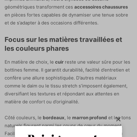
géométriques transforment ces
accessoires chaussures
en pièces fortes capables de dynamiser une tenue sobre
et de s’adapter à des occasions différentes.
Focus sur les matières travaillées et
les couleurs phares
En matière de choix, le
cuir
reste une valeur sûre pour les
bottines femme. Il garantit durabilité, facilité d’entretien et
confère une allure sophistiquée. D’autres matériaux
comme le daim ou le tissu stretch s’imposent également,
diversifiant les textures et répondant aux attentes en
matière de confort ou d’originalité.
Côté couleurs, le
bordeaux
, le
marron profond
et les tons
naturels figurent parmi les coups de cœur du moment.
Faciles à associer, ils replacent les
bottines femme
au