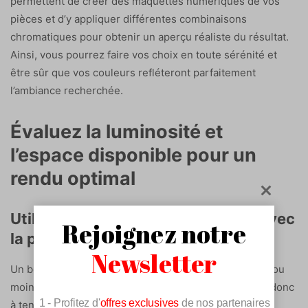
permettent de créer des maquettes numériques de vos
pièces et d’y appliquer différentes combinaisons
chromatiques pour obtenir un aperçu réaliste du résultat.
Ainsi, vous pourrez faire vos choix en toute sérénité et
être sûr que vos couleurs refléteront parfaitement
l’ambiance recherchée.
Évaluez la luminosité et
l’espace disponible pour un
rendu optimal
Utilisez les contrastes pour jouer avec
Rejoignez notre
la perception de l’espace
Newsletter
Un bon choix de couleurs peut rendre une pièce plus ou
moins spacieuse aux yeux de ses occupants, pensez donc
1 - Profitez d'
offres exclusives
de nos partenaires
à tenir compte de ce facteur dans votre processus de