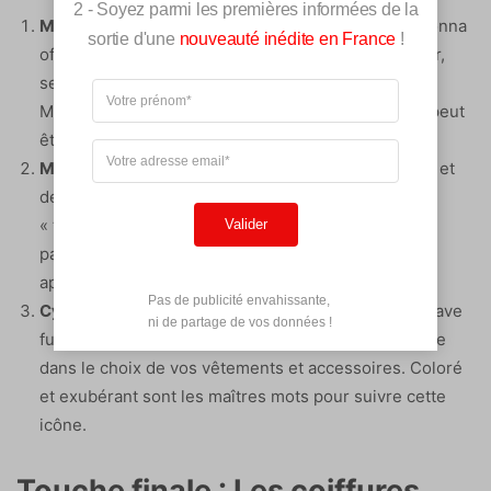
2 - Soyez parmi les premières informées de la
Madonna :
Reine incontestée des années 80, Madonna
sortie d'une
nouveauté inédite en France
!
offrait une allure sexy avec sa fameuse robe bustier,
ses gants en dentelle et son attitude provocatrice.
Miser sur un look inspiré par ses nombreux tubes peut
être une excellente idée.
Michael Jackson :
Si vous êtes fan du roi de la pop et
de son style unique, optez pour une veste style
« thriller » aux épaules marquées ou encore un
Valider
pantalon slim noir avec chaussettes blanches
apparentes.
Pas de publicité envahissante,

Cyndi Lauper :
Sa devise était « Girls just want to have
 ni de partage de vos données !
fun », alors amusez-vous en faisant preuve d’audace
dans le choix de vos vêtements et accessoires. Coloré
et exubérant sont les maîtres mots pour suivre cette
icône.
Touche finale : Les coiffures