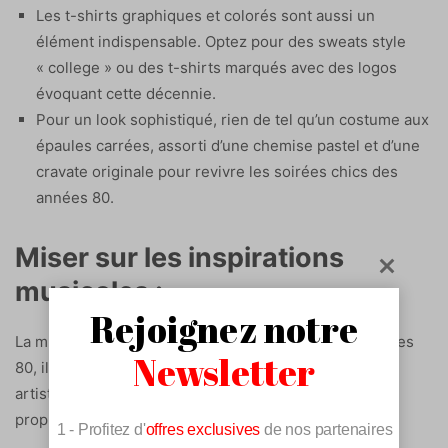
Les t-shirts graphiques et colorés sont aussi un
élément indispensable. Optez pour des sweats style
« college » ou des t-shirts marqués avec des logos
évoquant cette décennie.
Pour un look sophistiqué, rien de tel qu’un costume aux
épaules carrées, assorti d’une chemise pastel et d’une
cravate originale pour revivre les soirées chics des
années 80.
Miser sur les inspirations
musicales :
Rejoignez notre
La musique a grandement influencé la mode des années
Newsletter
80, il peut donc être intéressant de s’inspirer de votre
artiste ou groupe favori de l’époque pour créer votre
propre style.
1 - Profitez d'
offres exclusives
de nos partenaires