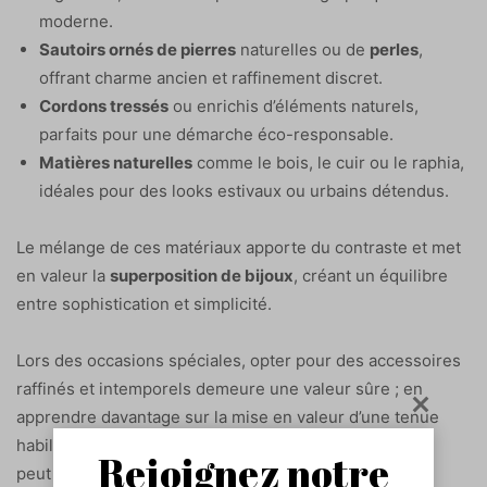
moderne.
Sautoirs ornés de pierres
naturelles ou de
perles
,
offrant charme ancien et raffinement discret.
Cordons tressés
ou enrichis d’éléments naturels,
parfaits pour une démarche éco-responsable.
Matières naturelles
comme le bois, le cuir ou le raphia,
idéales pour des looks estivaux ou urbains détendus.
Le mélange de ces matériaux apporte du contraste et met
en valeur la
superposition de bijoux
, créant un équilibre
entre sophistication et simplicité.
Lors des occasions spéciales, opter pour des accessoires
raffinés et intemporels demeure une valeur sûre ; en
apprendre davantage sur la mise en valeur d’une tenue
habillée par des bijoux de luxe et une coiffure adaptée
Rejoignez notre
peut être inspirant, surtout lorsque l’on considère le