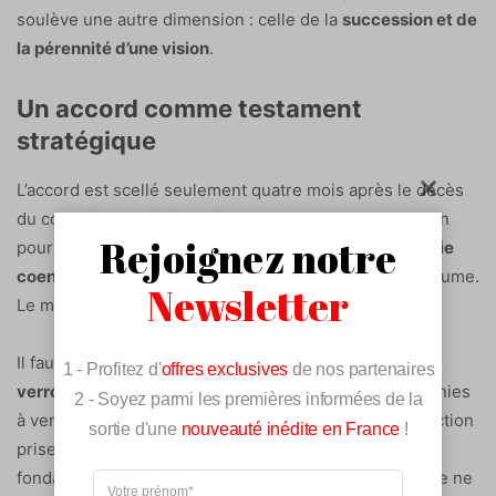
soulève une autre dimension : celle de la
succession et de
la pérennité d’une vision
.
Un accord comme testament
stratégique
L’accord est scellé seulement quatre mois après le décès
du couturier, un timing qui n’est absolument pas anodin
Rejoignez notre
pour les observateurs. Cette
nouvelle armani hôtellerie
coentreprise
apparaît comme un acte fondateur posthume.
Newsletter
Le message envoyé au marché est immédiat.
Il faut analyser cet accord comme un
véritable
1 - Profitez d'
offres exclusives
de nos partenaires
verrouillage stratégique de l’héritage
pour les décennies
2 - Soyez parmi les premières informées de la
à venir. La durée initiale de 20 ans garantit que la direction
sortie d'une
nouveauté inédite en France
!
prise dans l’hôtellerie restera fidèle aux principes du
fondateur sur le long terme. Aucun dérapage artistique ne