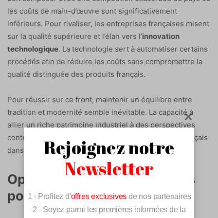
les coûts de main-d’œuvre sont significativement
inférieurs. Pour rivaliser, les entreprises françaises misent
sur la qualité supérieure et l’élan vers l’
innovation
technologique
. La technologie sert à automatiser certains
procédés afin de réduire les coûts sans compromettre la
qualité distinguée des produits français.
Pour réussir sur ce front, maintenir un équilibre entre
tradition et modernité semble inévitable. La capacité à
allier un riche patrimoine industriel à des perspectives
contemporaines définira la place des producteurs français
Rejoignez notre
dans le panorama textile mondial.
Newsletter
Opportunités et perspectives
pour l’avenir
1 - Profitez d'
offres exclusives
de nos partenaires
2 - Soyez parmi les premières informées de la