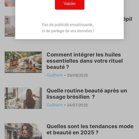
Valider
Tout ce qu’il faut savoir sur Dépil
Tech : avis, tarifs...
Pas de publicité envahissante,

 ni de partage de vos données !
Mélissa
-
29/09/2025
Comment intégrer les huiles
essentielles dans votre rituel
beauté ?
Guilhem
-
09/08/2025
Quelle routine beauté après un
lissage brésilien ?
Guilhem
-
24/07/2025
Quelles sont les tendances mode
et beauté en 2025 ?